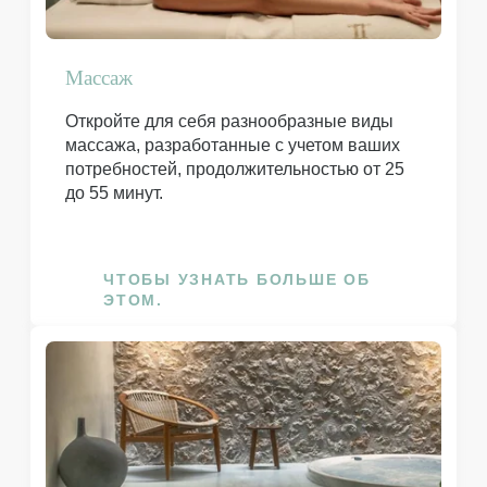
Lekka 31 Str.,
Галерея
105 62 Афины, Греция
Массаж
+30 21 0322 4910
Забронировать
Откройте для себя разнообразные виды
info@thelekka.com
Спа
массажа, разработанные с учетом ваших
потребностей, продолжительностью от 25
Контакты
до 55 минут.
Lekka 31 Str.,
ЧТОБЫ УЗНАТЬ БОЛЬШЕ ОБ
105 62 Афины, Греция
ЭТОМ.
+30 21 0322 4910
info@thelekka.com