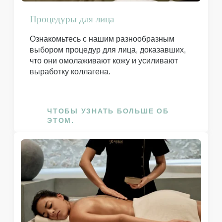
Процедуры для лица
Ознакомьтесь с нашим разнообразным
выбором процедур для лица, доказавших,
что они омолаживают кожу и усиливают
выработку коллагена.
Главная
Расположение
Номера и люксы
ЧТОБЫ УЗНАТЬ БОЛЬШЕ ОБ
Стандартный двухместный номер
ЭТОМ.
Двухместный номер Nest
Номер полулюкс
Семейный номер
Представительский люкс
Услуги
Завтрак и бар на крыше
Общие услуги: