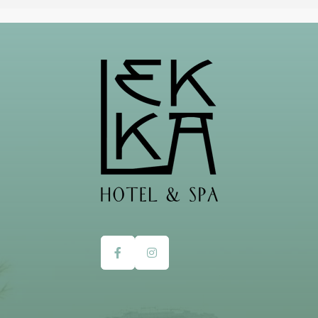
105 62 Athina, Greece
+30 21 0322 4910
info@thelekka.com