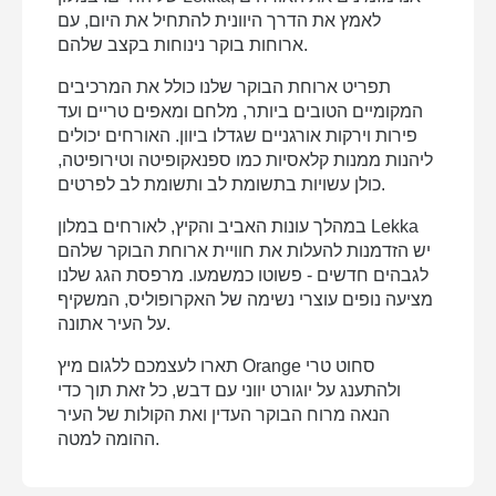
לאמץ את הדרך היוונית להתחיל את היום, עם
חדר זוגי נסט (Nest)
ארוחות בוקר נינוחות בקצב שלהם.
סוויטה ג'וניור (Junior)
סוויטה משפחתית
תפריט ארוחת הבוקר שלנו כולל את המרכיבים
המקומיים הטובים ביותר, מלחם ומאפים טריים ועד
סוויטה מפוארת (Executive)
פירות וירקות אורגניים שגדלו ביוון. האורחים יכולים
Services
ליהנות ממנות קלאסיות כמו ספנאקופיטה וטירופיטה,
כולן עשויות בתשומת לב ותשומת לב לפרטים.
טרקלין ארוחת בוקר ובר על הגג
שירותים כלליים:
במהלך עונות האביב והקיץ, לאורחים במלון Lekka
Lekka 31 Str.,
Gallery
יש הזדמנות להעלות את חוויית ארוחת הבוקר שלהם
לגבהים חדשים - פשוטו כמשמעו. מרפסת הגג שלנו
105 62 Athina, Greece
מציעה נופים עוצרי נשימה של האקרופוליס, המשקיף
+30 21 0322 4910
Book now
על העיר אתונה.
info@thelekka.com
Spa
תארו לעצמכם ללגום מיץ Orange סחוט טרי
ולהתענג על יוגורט יווני עם דבש, כל זאת תוך כדי
Contact
הנאה מרוח הבוקר העדין ואת הקולות של העיר
ההומה למטה.
Lekka 31 Str.,