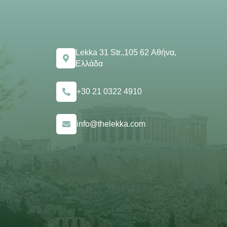
Lekka 31 Str.,105 62 Αθήνα,
Ελλάδα
+30 21 0322 4910
info@thelekka.com