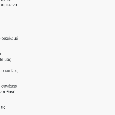
α σύμφωνα
ο δικαίωμά
ο
te μας
υ και fax,
 συνέχεια
ν πιθανή
τις