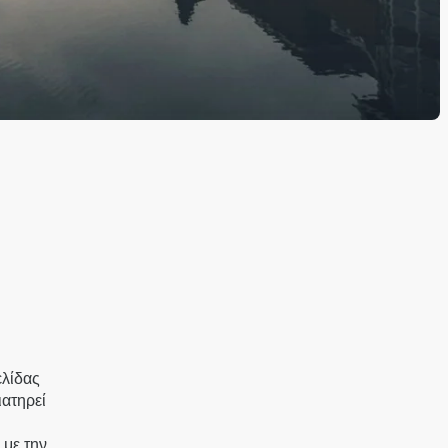
ελίδας
ατηρεί
 με την