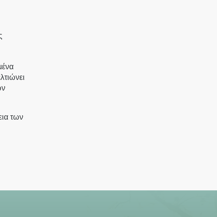
ς
μένα
λτιώνει
ων
εια των