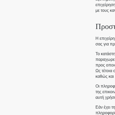
Junior suite
επιχείρησ
με τους κ
Family suite
Executive suite
Προστ
Υπηρεσίες
Η επιχείρη
Rooftop Bar
σας για π
Παρεχόμενες Υπηρεσίες:
Lekka 31 Str.,
Το κατάστη
Φωτογραφίες
105 62 Αθήνα, Ελλάδα
παραχωρεί
προς οποιο
+30 21 0322 4910
Ως τέτοια 
Κράτηση
info@thelekka.com
καθώς και 
Οι πληροφο
Spa
της επικοι
αυτή χρήση
Επικοινωνία
Εάν έχει τ
πληροφορί