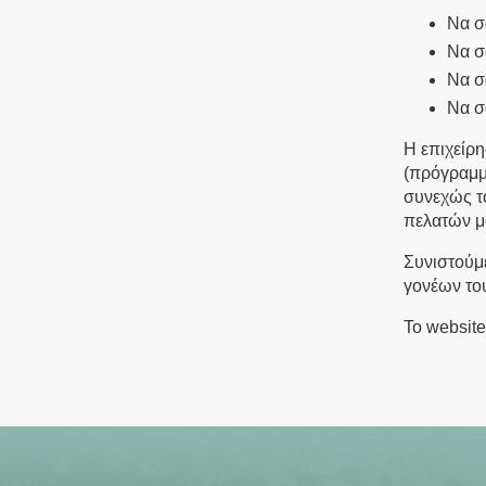
Να σ
Lekka 31 Str.,
Να σ
105 62 Αθήνα, Ελλάδα
Να σ
+30 21 0322 4910
Να σ
info@thelekka.com
Η επιχείρ
(πρόγραμμ
συνεχώς τ
πελατών μ
Συνιστούμε
γονέων το
Το website