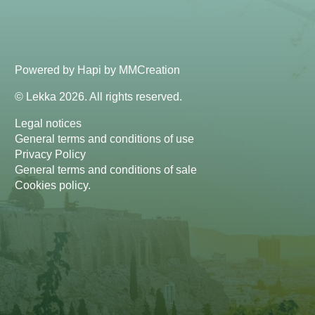
Powered by
Hapi
by
MMCreation
© Lekka 2026. All rights reserved.
Legal notices
General terms and conditions of use
Privacy Policy
General terms and conditions of sale
Cookies policy
.