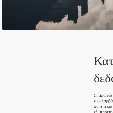
Κατ
Αρχική
δεδ
Τοποθεσία
Διαμονή
Συμφωνώ ό
Standard room
περιλαμβά
σωστά και 
Nest Double Room
εξυπηρέτη